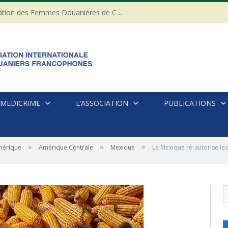
20ème anniversaire de l’Association des Femmes Douanières de Côte d’ivoire
MEDICRIME
L’ASSOCIATION
PUBLICATIONS
»
»
»
érique
Amérique Centrale
Mexique
Le Mexique ré-autorise le