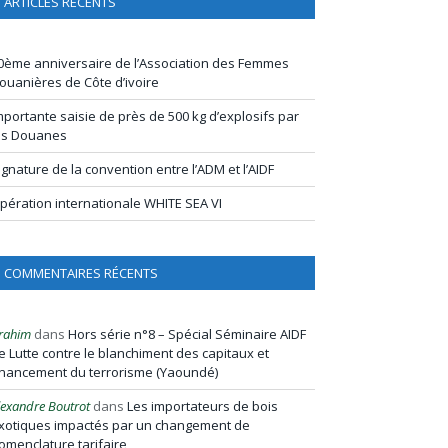
ARTICLES RÉCENTS
0ème anniversaire de l’Association des Femmes
ouanières de Côte d’ivoire
mportante saisie de près de 500 kg d’explosifs par
es Douanes
ignature de la convention entre l’ADM et l’AIDF
pération internationale WHITE SEA VI
COMMENTAIRES RÉCENTS
rahim
dans
Hors série n°8 – Spécial Séminaire AIDF
e Lutte contre le blanchiment des capitaux et
inancement du terrorisme (Yaoundé)
lexandre Boutrot
dans
Les importateurs de bois
xotiques impactés par un changement de
omenclature tarifaire