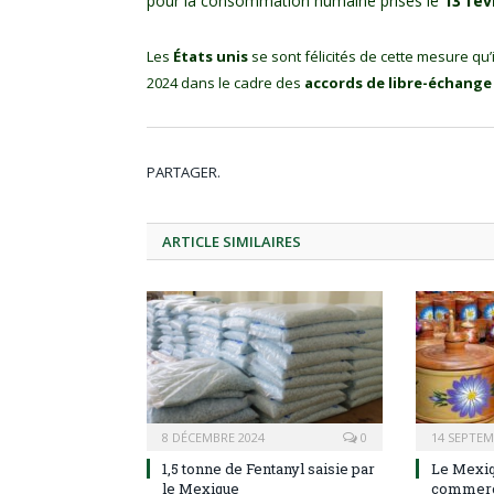
pour la consommation humaine prises le
13 fév
Les
États unis
se sont félicités de cette mesure qu’
2024 dans le cadre des
accords de libre-échange
PARTAGER.
ARTICLE
SIMILAIRES
8 DÉCEMBRE 2024
0
14 SEPTEM
1,5 tonne de Fentanyl saisie par
Le Mexiq
le Mexique
commerci