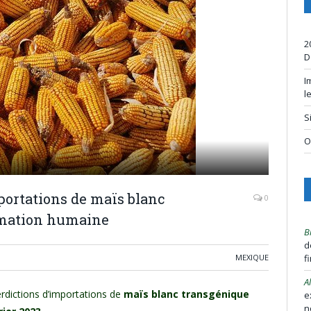
2
D
I
l
S
O
portations de maïs blanc
0
mmation humaine
B
d
MEXIQUE
f
A
erdictions d’importations de
maïs blanc transgénique
e
n