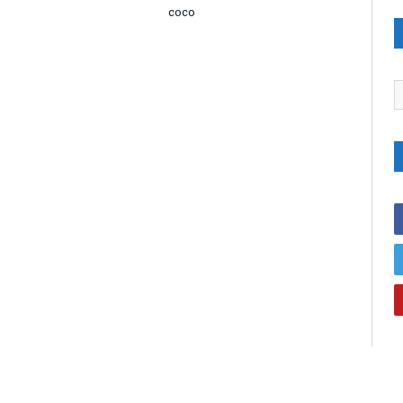
coco
C