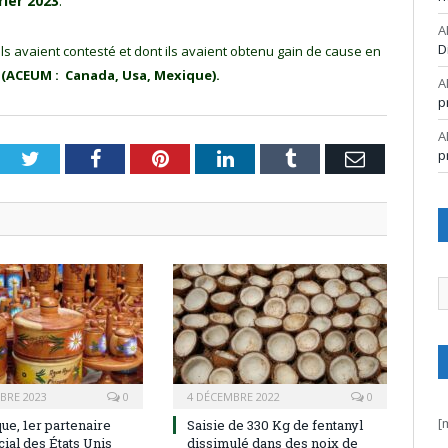
rier 2023
.
A
D
ils avaient contesté et dont ils avaient obtenu gain de cause en
 (ACEUM : Canada, Usa, Mexique).
A
p
A
p
Twitter
Facebook
Pinterest
LinkedIn
Tumblr
Email
A
BRE 2023
0
4 DÉCEMBRE 2022
0
[
ue, 1er partenaire
Saisie de 330 Kg de fentanyl
al des États Unis
dissimulé dans des noix de