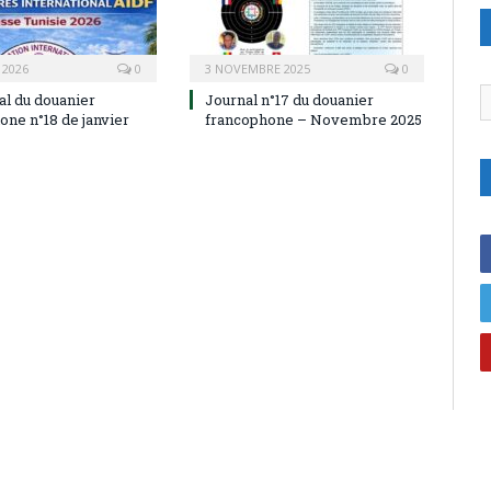
 2026
0
3 NOVEMBRE 2025
0
C
al du douanier
Journal n°17 du douanier
one n°18 de janvier
francophone – Novembre 2025