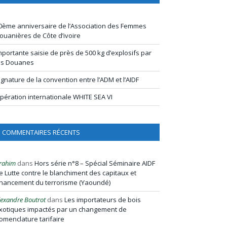
0ème anniversaire de l’Association des Femmes
ouanières de Côte d’ivoire
mportante saisie de près de 500 kg d’explosifs par
es Douanes
ignature de la convention entre l’ADM et l’AIDF
pération internationale WHITE SEA VI
COMMENTAIRES RÉCENTS
rahim
dans
Hors série n°8 – Spécial Séminaire AIDF
e Lutte contre le blanchiment des capitaux et
inancement du terrorisme (Yaoundé)
lexandre Boutrot
dans
Les importateurs de bois
xotiques impactés par un changement de
omenclature tarifaire