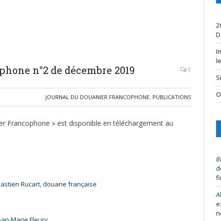
2
D
I
l
ophone n°2 de décembre 2019
0
S
O
JOURNAL DU DOUANIER FRANCOPHONE
,
PUBLICATIONS
ier Francophone » est disponible en téléchargement au
B
d
f
ébastien Rucart, douane française
A
e
n
ean-Marie Fleury