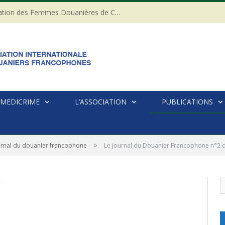
20ème anniversaire de l’Association des Femmes Douanières de Côte d’ivoire
MEDICRIME
L’ASSOCIATION
PUBLICATIONS
»
urnal du douanier francophone
Le journal du Douanier Francophone n°2