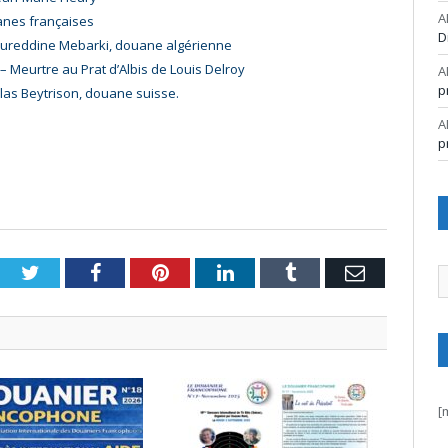
A
anes françaises
D
Noureddine Mebarki, douane algérienne
– Meurtre au Prat d’Albis de Louis Delroy
A
p
las Beytrison, douane suisse.
A
p
Twitter
Facebook
Pinterest
LinkedIn
Tumblr
Email
A
[