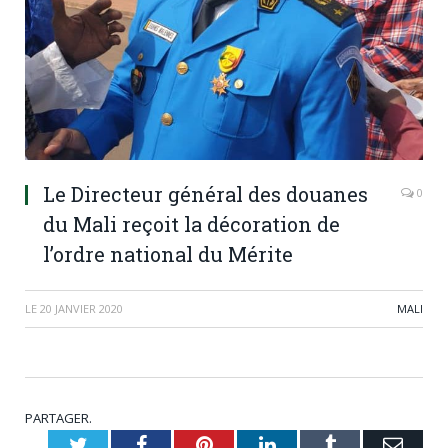
Le Directeur général des douanes
0
du Mali reçoit la décoration de
l’ordre national du Mérite
LE
20 JANVIER 2020
MALI
PARTAGER.
Twitter
Facebook
Pinterest
LinkedIn
Tumblr
Emai