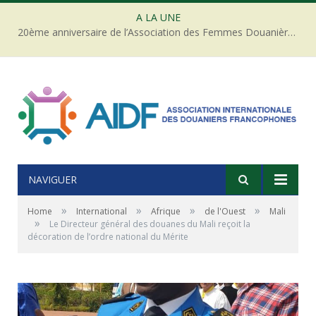
A LA UNE
20ème anniversaire de l’Association des Femmes Douanières de Côte d’ivoire
NAVIGUER
»
»
»
»
Home
International
Afrique
de l'Ouest
Mali
»
Le Directeur général des douanes du Mali reçoit la
décoration de l’ordre national du Mérite