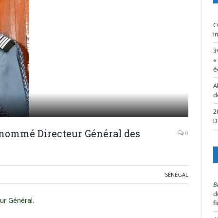
C
i
3
«
é
A
d
2
D
 nommé Directeur Général des
0
SÉNÉGAL
B
d
ur Général.
f