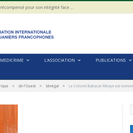
CÔTE D’IVOIRE : Un Gendarme récompensé pour son intégrité face à une tentative de corruption
MEDICRIME
L’ASSOCIATION
PUBLICATIONS
»
»
»
rique
de l'Ouest
Sénégal
Le Colonel Babacar Mbaye est nommé