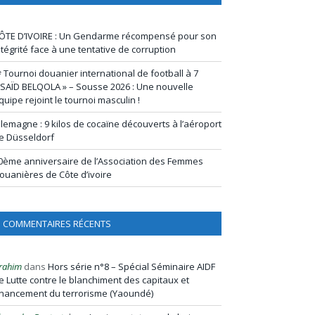
ÔTE D’IVOIRE : Un Gendarme récompensé pour son
ntégrité face à une tentative de corruption
ᵉ Tournoi douanier international de football à 7
 SAÏD BELQOLA » – Sousse 2026 : Une nouvelle
quipe rejoint le tournoi masculin !
llemagne : 9 kilos de cocaïne découverts à l’aéroport
e Düsseldorf
0ème anniversaire de l’Association des Femmes
ouanières de Côte d’ivoire
COMMENTAIRES RÉCENTS
rahim
dans
Hors série n°8 – Spécial Séminaire AIDF
e Lutte contre le blanchiment des capitaux et
inancement du terrorisme (Yaoundé)