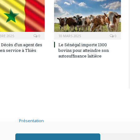
BRE 2025
0
10 MARS 2025
0
: Décès d’un agent des
Le Sénégal importe 1300
en service à Thiès
bovins pour atteindre son
autosuffisance laitière
Présentation
Adhérer
.