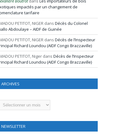
lexandre Boutrot
dans
Les importateurs de bois
xotiques impactés par un changement de
omenclature tarifaire
MADOU PETITOT, NIGER
dans
Décès du Colonel
iallo Abdoulaye – AIDF de Guinée
MADOU PETITOT, NIGER
dans
Décès de l’Inspecteur
rincipal Richard Loundou (AIDF Congo Brazzaville)
MADOU PETITOT, Niger
dans
Décès de l’Inspecteur
rincipal Richard Loundou (AIDF Congo Brazzaville)
ARCHIVES
rchives
NEWSLETTER