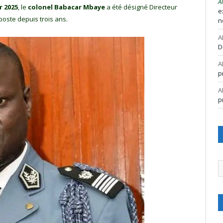
A
r 2025
, le
colonel Babacar Mbaye
a été désigné Directeur
e
 poste depuis trois ans.
n
A
D
A
p
A
p
A