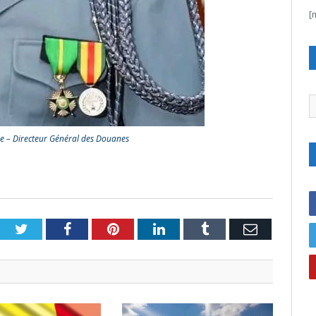
[
C
 – Directeur Général des Douanes
Twitter
Facebook
Pinterest
LinkedIn
Tumblr
Email