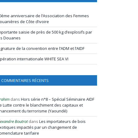
0ème anniversaire de l’Association des Femmes
ouanières de Côte d’ivoire
mportante saisie de près de 500 kg d’explosifs par
es Douanes
ignature de la convention entre l’ADM et l’AIDF
pération internationale WHITE SEA VI
COMMENTAIRES RÉCENTS
rahim
dans
Hors série n°8 – Spécial Séminaire AIDF
e Lutte contre le blanchiment des capitaux et
inancement du terrorisme (Yaoundé)
lexandre Boutrot
dans
Les importateurs de bois
xotiques impactés par un changement de
omenclature tarifaire