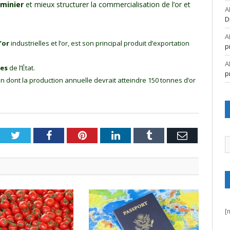
 minier
et mieux structurer la commercialisation de l’or et
A
D
A
’or
industrielles et l’or, est son principal produit d’exportation
p
A
tes
de l’État.
p
n dont la production annuelle devrait atteindre 150 tonnes d’or
Twitter
Facebook
Pinterest
LinkedIn
Tumblr
Email
A
[