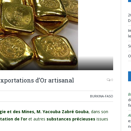
2
D
I
l
S
O
xportations d’Or artisanal
0
B
BURKINA-FASO
d
f
rgie et des Mines, M. Yacouba Zabré Gouba
, dans son
A
ation de l’or
et autres
substances précieuses
issues
e
n