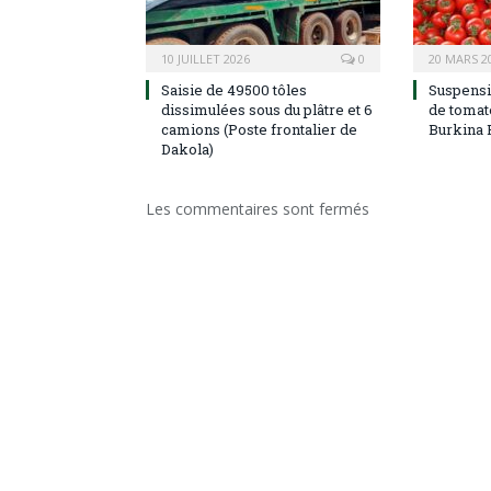
10 JUILLET 2026
0
20 MARS 2
Saisie de 49500 tôles
Suspensi
dissimulées sous du plâtre et 6
de tomate
camions (Poste frontalier de
Burkina 
Dakola)
Les commentaires sont fermés