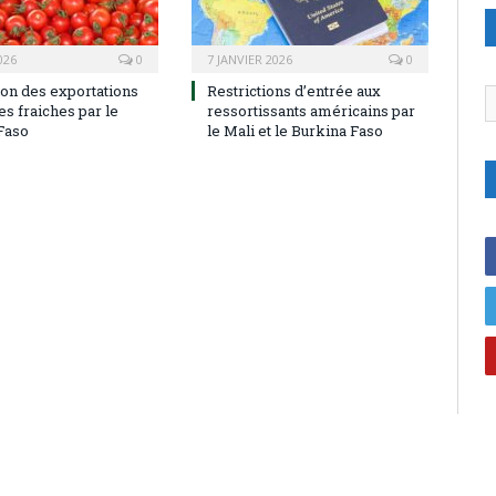
026
0
7 JANVIER 2026
0
on des exportations
Restrictions d’entrée aux
C
s fraiches par le
ressortissants américains par
Faso
le Mali et le Burkina Faso