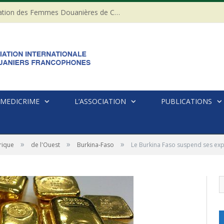
20ème anniversaire de l’Association des Femmes Douanières de Côte d’ivoire
MEDICRIME
L’ASSOCIATION
PUBLICATIONS
»
»
»
rique
de l'Ouest
Burkina-Faso
Le Burkina Faso suspend ses expo