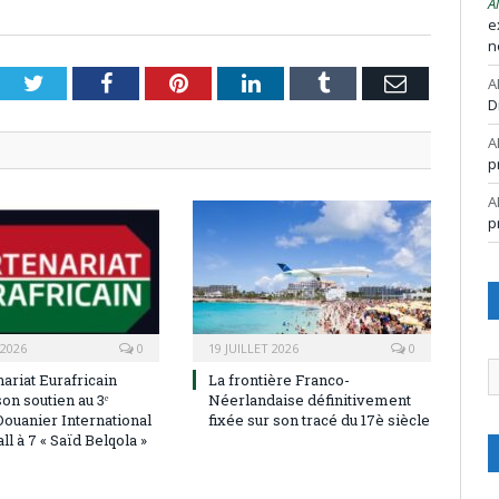
A
e
n
Twitter
Facebook
Pinterest
LinkedIn
Tumblr
Email
A
D
A
p
A
p
 2026
0
19 JUILLET 2026
0
A
ariat Eurafricain
La frontière Franco-
on soutien au 3ᵉ
Néerlandaise définitivement
Douanier International
fixée sur son tracé du 17è siècle
ll à 7 « Saïd Belqola »