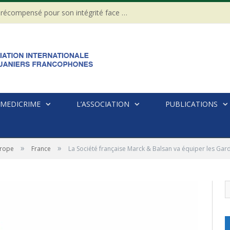
CÔTE D’IVOIRE : Un Gendarme récompensé pour son intégrité face à une tentative de corruption
MEDICRIME
L’ASSOCIATION
PUBLICATIONS
»
»
rope
France
La Société française Marck & Balsan va équiper les Gar