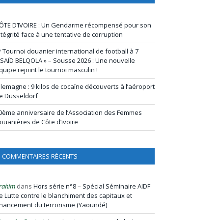
ÔTE D’IVOIRE : Un Gendarme récompensé pour son
ntégrité face à une tentative de corruption
ᵉ Tournoi douanier international de football à 7
 SAÏD BELQOLA » – Sousse 2026 : Une nouvelle
quipe rejoint le tournoi masculin !
llemagne : 9 kilos de cocaïne découverts à l’aéroport
e Düsseldorf
0ème anniversaire de l’Association des Femmes
ouanières de Côte d’ivoire
COMMENTAIRES RÉCENTS
rahim
dans
Hors série n°8 – Spécial Séminaire AIDF
e Lutte contre le blanchiment des capitaux et
inancement du terrorisme (Yaoundé)