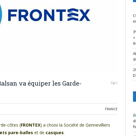
C
i
3
«
é
A
d
2
D
Balsan va équiper les Garde-
0
FRANCE
B
d
rde-côtes (
FRONTEX
) a choisi la Société de Gennevilliers
f
lets pare-balles
et de
casques
.