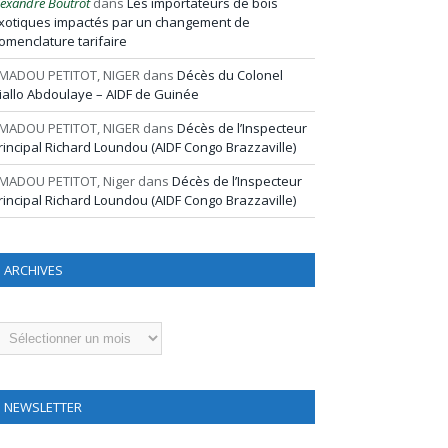
lexandre Boutrot
dans
Les importateurs de bois
xotiques impactés par un changement de
omenclature tarifaire
MADOU PETITOT, NIGER
dans
Décès du Colonel
iallo Abdoulaye – AIDF de Guinée
MADOU PETITOT, NIGER
dans
Décès de l’Inspecteur
rincipal Richard Loundou (AIDF Congo Brazzaville)
MADOU PETITOT, Niger
dans
Décès de l’Inspecteur
rincipal Richard Loundou (AIDF Congo Brazzaville)
ARCHIVES
rchives
NEWSLETTER