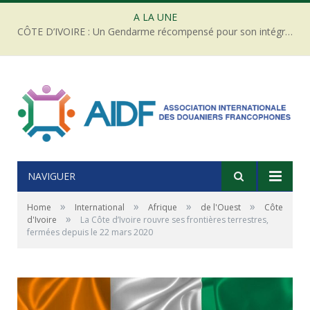
A LA UNE
CÔTE D’IVOIRE : Un Gendarme récompensé pour son intégrité face à une tentative de corruption
NAVIGUER
»
»
»
»
Home
International
Afrique
de l'Ouest
Côte
»
d'Ivoire
La Côte d’Ivoire rouvre ses frontières terrestres,
fermées depuis le 22 mars 2020