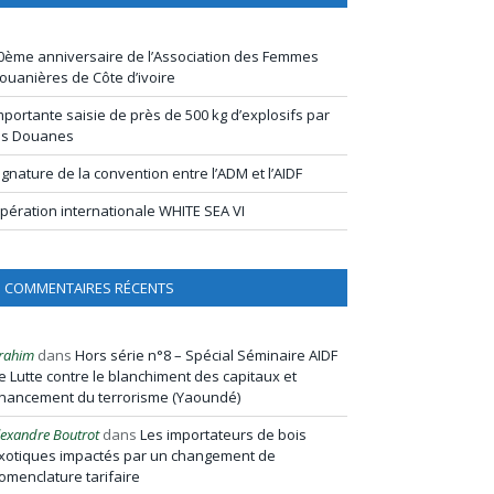
0ème anniversaire de l’Association des Femmes
ouanières de Côte d’ivoire
mportante saisie de près de 500 kg d’explosifs par
es Douanes
ignature de la convention entre l’ADM et l’AIDF
pération internationale WHITE SEA VI
COMMENTAIRES RÉCENTS
rahim
dans
Hors série n°8 – Spécial Séminaire AIDF
e Lutte contre le blanchiment des capitaux et
inancement du terrorisme (Yaoundé)
lexandre Boutrot
dans
Les importateurs de bois
xotiques impactés par un changement de
omenclature tarifaire