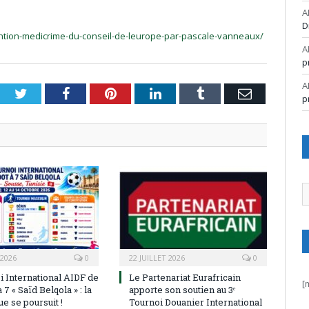
A
D
ention-medicrime-du-conseil-de-leurope-par-pascale-vanneaux/
A
p
A
Twitter
Facebook
Pinterest
LinkedIn
Tumblr
Email
p
A
 2026
0
22 JUILLET 2026
0
i International AIDF de
Le Partenariat Eurafricain
[
 7 « Saïd Belqola » : la
apporte son soutien au 3ᵉ
e se poursuit !
Tournoi Douanier International