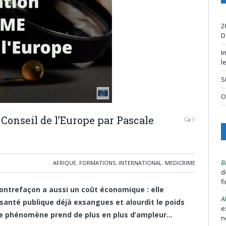
2
D
I
l
S
O
onseil de l’Europe par Pascale
0
B
AFRIQUE
,
FORMATIONS
,
INTERNATIONAL
,
MEDICRIME
d
f
contrefaçon a aussi un coût économique : elle
A
anté publique déjà exsangues et alourdit le poids
e
le phénomène prend de plus en plus d’ampleur…
n