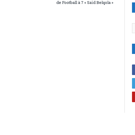
de Football à 7 « Saïd Belqola »
C