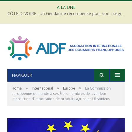
A LA UNE
CÔTE D’IVOIRE : Un Gendarme récompensé pour son intégrité face à une tentative de corruption
NAVIGUER
»
»
»
Home
International
Europe
La Commission
européenne demande à ses États membres de lever leur
interdiction d’importation de produits agricoles Ukrainiens