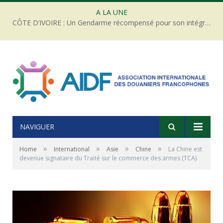
A LA UNE
CÔTE D’IVOIRE : Un Gendarme récompensé pour son intégrité face à une tentative de corruption
NAVIGUER
»
»
»
»
Home
International
Asie
Chine
La Chine est
devenue signataire du Traité sur le commerce des armes (TCA)