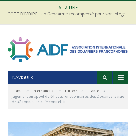
A LA UNE
CÔTE D’IVOIRE : Un Gendarme récompensé pour son intégrité face à une tentative de corruption
NAVIGUER
»
»
»
»
Home
International
Europe
France
Jugement en appel de 6 hauts fonctionnaires des Douanes (saisie
de 43 tonnes de café contrefait)