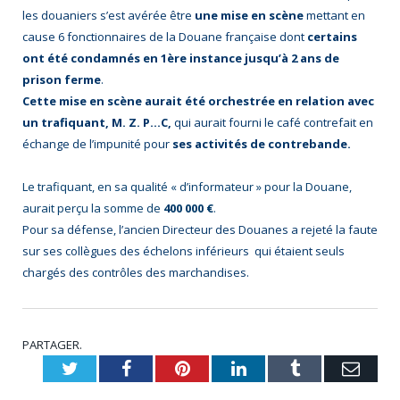
les douaniers s’est avérée être
une mise en scène
mettant en
cause 6 fonctionnaires de la Douane française dont
certains
ont été condamnés en 1ère instance jusqu’à 2 ans de
prison ferme
.
Cette mise en scène aurait été orchestrée en relation avec
un trafiquant, M. Z. P…C,
qui aurait fourni le café contrefait en
échange de l’impunité pour
ses activités de contrebande.
Le trafiquant, en sa qualité « d’informateur » pour la Douane,
aurait perçu la somme de
400 000 €
.
Pour sa défense, l’ancien Directeur des Douanes a rejeté la faute
sur ses collègues des échelons inférieurs qui étaient seuls
chargés des contrôles des marchandises.
PARTAGER.
Twitter
Facebook
Pinterest
LinkedIn
Tumblr
Emai