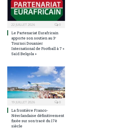
22 JUILLET 2026
0
Le Partenariat Eurafricain
apporte son soutien au 3ᵉ
Tournoi Douanier
International de Football à 7 «
Saïd Belqola »
19 JUILLET 2026
0
La frontière Franco-
Néerlandaise définitivement
fixée sur son tracé du 17è
siècle