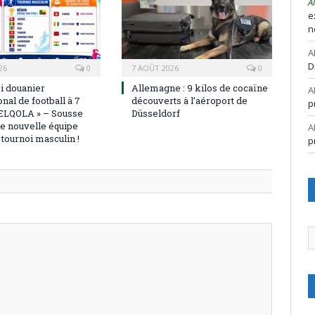
A
e
n
A
D
26
0
7 AOÛT 2026
0
oi douanier
Allemagne : 9 kilos de cocaïne
A
onal de football à 7
découverts à l’aéroport de
p
ELQOLA » – Sousse
Düsseldorf
ne nouvelle équipe
A
e tournoi masculin !
p
A