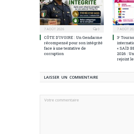
7 AOÛT 2026
0
7 AOÛT 20
CÔTE D’IVOIRE : Un Gendarme
3ᵉ Tourn
récompensé pour son intégrité
internati
face à une tentative de
« SAÏD B
corruption
2026 : U
rejoint l
LAISSER UN COMMENTAIRE