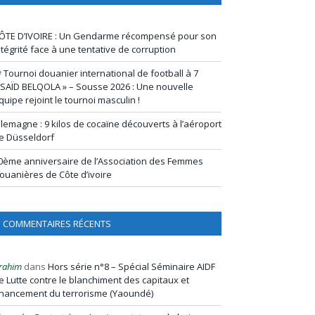
ÔTE D’IVOIRE : Un Gendarme récompensé pour son
ntégrité face à une tentative de corruption
ᵉ Tournoi douanier international de football à 7
 SAÏD BELQOLA » – Sousse 2026 : Une nouvelle
quipe rejoint le tournoi masculin !
llemagne : 9 kilos de cocaïne découverts à l’aéroport
e Düsseldorf
0ème anniversaire de l’Association des Femmes
ouanières de Côte d’ivoire
COMMENTAIRES RÉCENTS
rahim
dans
Hors série n°8 – Spécial Séminaire AIDF
e Lutte contre le blanchiment des capitaux et
inancement du terrorisme (Yaoundé)