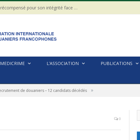
CÔTE D’IVOIRE : Un Gendarme récompensé pour son intégrité face à une tentative de corruption
MEDICRIME
L’ASSOCIATION
PUBLICATIONS
»
recrutement de douaniers – 12 candidats décédés
0