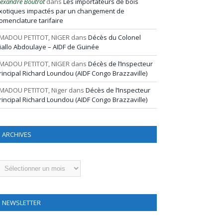
lexandre Boutrot
dans
Les importateurs de bois
xotiques impactés par un changement de
omenclature tarifaire
MADOU PETITOT, NIGER
dans
Décès du Colonel
iallo Abdoulaye – AIDF de Guinée
MADOU PETITOT, NIGER
dans
Décès de l’Inspecteur
rincipal Richard Loundou (AIDF Congo Brazzaville)
MADOU PETITOT, Niger
dans
Décès de l’Inspecteur
rincipal Richard Loundou (AIDF Congo Brazzaville)
ARCHIVES
rchives
NEWSLETTER