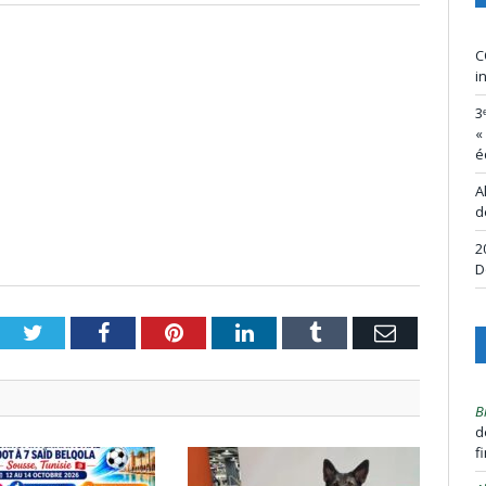
C
i
3
«
é
A
d
2
D
Twitter
Facebook
Pinterest
LinkedIn
Tumblr
Email
B
d
f