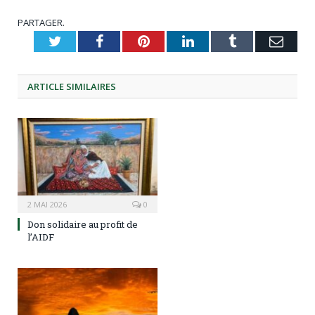
PARTAGER.
Twitter
Facebook
Pinterest
LinkedIn
Tumblr
Emai
ARTICLE
SIMILAIRES
2 MAI 2026
0
Don solidaire au profit de
l’AIDF