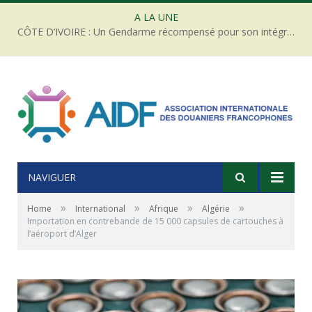
A LA UNE
CÔTE D’IVOIRE : Un Gendarme récompensé pour son intégrité face à une tentative de corruption
NAVIGUER
»
»
»
»
Home
International
Afrique
Algérie
Importation en contrebande de 15 000 capsules de cartouches à
l’aéroport d’Alger