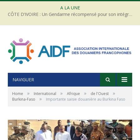
A LA UNE
CÔTE D’IVOIRE : Un Gendarme récompensé pour son intégrité face à une tentative de corruption
NAVIGUER
»
»
»
»
Home
International
Afrique
de l'Ouest
»
Burkina-Faso
Importante saisie douanière au Burkina Faso