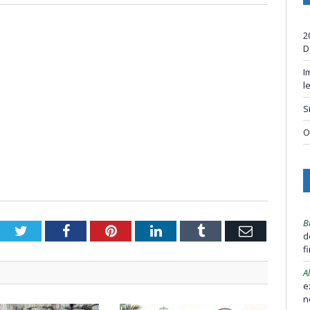
2
D
I
l
S
O
B
Twitter
Facebook
Pinterest
LinkedIn
Tumblr
Email
d
f
A
e
n