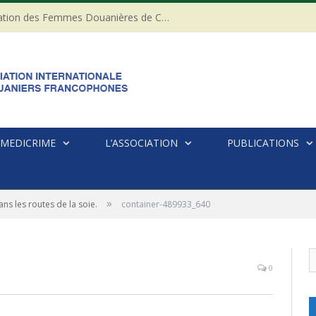
20ème anniversaire de l’Association des Femmes Douanières de Côte d’ivoire
MEDICRIME
L’ASSOCIATION
PUBLICATIONS
»
ns les routes de la soie.
container-489933_640
0