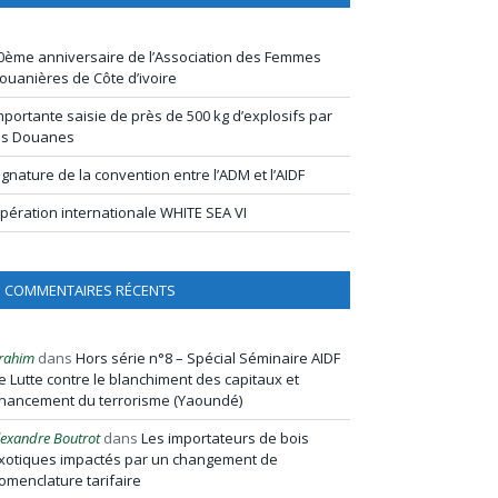
0ème anniversaire de l’Association des Femmes
ouanières de Côte d’ivoire
mportante saisie de près de 500 kg d’explosifs par
es Douanes
ignature de la convention entre l’ADM et l’AIDF
pération internationale WHITE SEA VI
COMMENTAIRES RÉCENTS
rahim
dans
Hors série n°8 – Spécial Séminaire AIDF
e Lutte contre le blanchiment des capitaux et
inancement du terrorisme (Yaoundé)
lexandre Boutrot
dans
Les importateurs de bois
xotiques impactés par un changement de
omenclature tarifaire