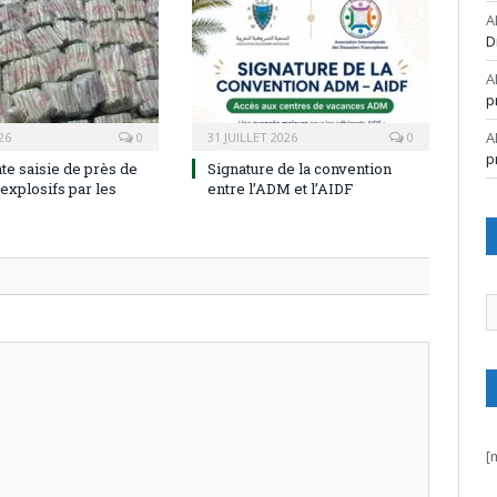
A
D
A
p
A
26
0
31 JUILLET 2026
0
p
te saisie de près de
Signature de la convention
explosifs par les
entre l’ADM et l’AIDF
A
[