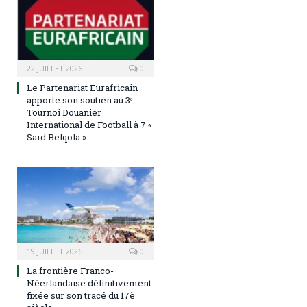
22 JUILLET 2026
0
Le Partenariat Eurafricain
apporte son soutien au 3ᵉ
Tournoi Douanier
International de Football à 7 «
Saïd Belqola »
19 JUILLET 2026
0
La frontière Franco-
Néerlandaise définitivement
fixée sur son tracé du 17è