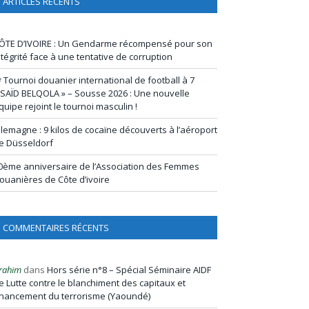
ARTICLES RÉCENTS
ÔTE D’IVOIRE : Un Gendarme récompensé pour son
ntégrité face à une tentative de corruption
ᵉ Tournoi douanier international de football à 7
 SAÏD BELQOLA » – Sousse 2026 : Une nouvelle
quipe rejoint le tournoi masculin !
llemagne : 9 kilos de cocaïne découverts à l’aéroport
e Düsseldorf
0ème anniversaire de l’Association des Femmes
ouanières de Côte d’ivoire
COMMENTAIRES RÉCENTS
rahim
dans
Hors série n°8 – Spécial Séminaire AIDF
e Lutte contre le blanchiment des capitaux et
inancement du terrorisme (Yaoundé)