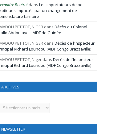
lexandre Boutrot
dans
Les importateurs de bois
xotiques impactés par un changement de
omenclature tarifaire
MADOU PETITOT, NIGER
dans
Décès du Colonel
iallo Abdoulaye – AIDF de Guinée
MADOU PETITOT, NIGER
dans
Décès de l’Inspecteur
rincipal Richard Loundou (AIDF Congo Brazzaville)
MADOU PETITOT, Niger
dans
Décès de l’Inspecteur
rincipal Richard Loundou (AIDF Congo Brazzaville)
ARCHIVES
rchives
NEWSLETTER