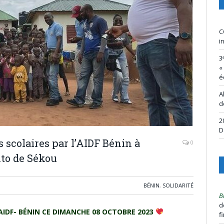
C
i
3
«
é
A
d
2
D
s scolaires par l’AIDF Bénin à
0
nto de Sékou
BÉNIN
,
SOLIDARITÉ
B
d
AIDF- BÉNIN CE DIMANCHE 08 OCTOBRE 2023
f