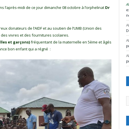
A
ns l’après-midi de ce jour dimanche 08 octobre à l’orphelinat
Dr
e
n
A
reux donateurs de l’AIDF et au soutien de l’UMB (Union des
D
des vivres et des fournitures scolaires.
A
illes et garçons)
fréquentant de la maternelle en 5ème et âgés
p
ance bon enfant qui a régné :
A
p
A