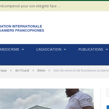
CÔTE D’IVOIRE : Un Gendarme récompensé pour son intégrité face à une tentative de corruption
MEDICRIME
L’ASSOCIATION
PUBLICATIONS
»
»
»
rique
de l'Ouest
Bénin
Don de vivres et de fournitures scolaire