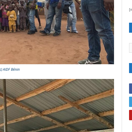
[
C
(c) AIDF Bénin