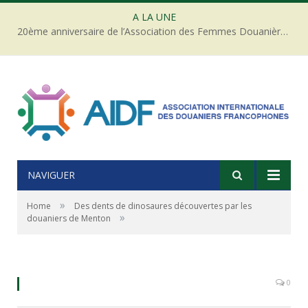
A LA UNE
20ème anniversaire de l’Association des Femmes Douanières de Côte d’ivoire
NAVIGUER
»
Home
Des dents de dinosaures découvertes par les
»
douaniers de Menton
Dents de dinosaures - Crédit photo : Douane française
0