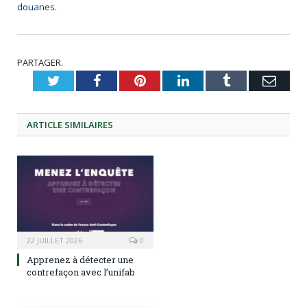
douanes.
PARTAGER.
Twitter
Facebook
Pinterest
LinkedIn
Tumblr
Emai
ARTICLE
SIMILAIRES
22 JUILLET 2026
0
Apprenez à détecter une
contrefaçon avec l’unifab