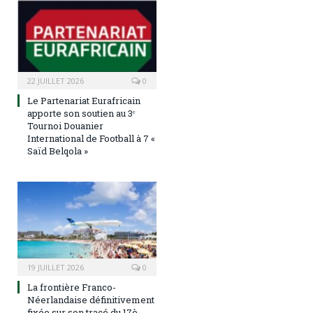
22 JUILLET 2026
0
Le Partenariat Eurafricain
apporte son soutien au 3ᵉ
Tournoi Douanier
International de Football à 7 «
Saïd Belqola »
19 JUILLET 2026
0
La frontière Franco-
Néerlandaise définitivement
fixée sur son tracé du 17è