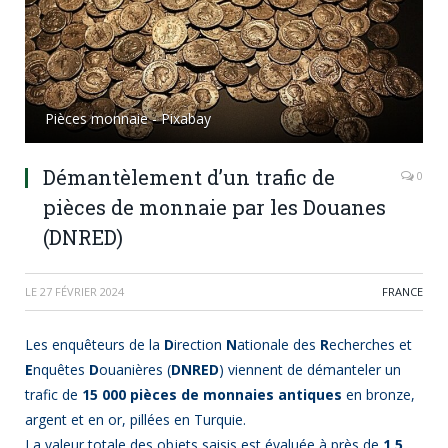
Pièces monnaie - Pixabay
Démantèlement d’un trafic de
0
pièces de monnaie par les Douanes
(DNRED)
LE
27 FÉVRIER 2024
FRANCE
Les enquêteurs de la
D
irection
N
ationale des
R
echerches et
E
nquêtes
D
ouanières (
DNRED
) viennent de démanteler un
trafic de
15 000 pièces de monnaies antiques
en bronze,
argent et en or, pillées en Turquie.
La valeur totale des objets saisis est évaluée à près de
1,5