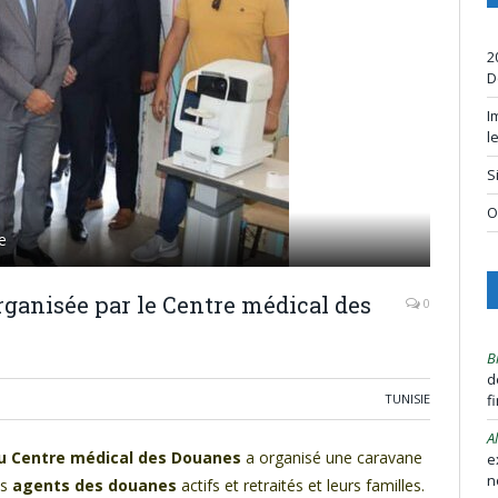
2
D
I
l
S
O
e
ganisée par le Centre médical des
0
B
d
TUNISIE
f
A
du Centre médical des Douanes
a organisé une caravane
e
n
es
agents des douanes
actifs et retraités et leurs familles.