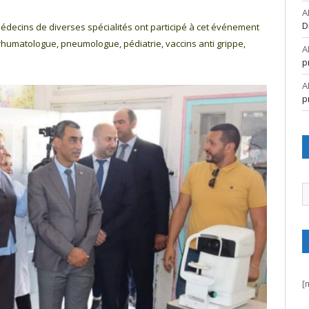
A
D
édecins de diverses spécialités ont participé à cet événement
humatologue, pneumologue, pédiatrie, vaccins anti grippe,
A
p
A
p
A
[