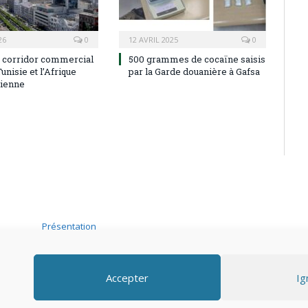
26
0
12 AVRIL 2025
0
e corridor commercial
500 grammes de cocaïne saisis
Tunisie et l’Afrique
par la Garde douanière à Gafsa
rienne
Présentation
Adhérer
.
Accepter
Ig
Mentions légales