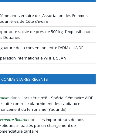
0ème anniversaire de l’Association des Femmes
ouanières de Côte d’ivoire
mportante saisie de près de 500 kg d’explosifs par
es Douanes
ignature de la convention entre l’ADM et l’AIDF
pération internationale WHITE SEA VI
COMMENTAIRES RÉCENTS
rahim
dans
Hors série n°8 – Spécial Séminaire AIDF
e Lutte contre le blanchiment des capitaux et
inancement du terrorisme (Yaoundé)
lexandre Boutrot
dans
Les importateurs de bois
xotiques impactés par un changement de
omenclature tarifaire