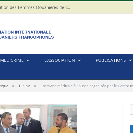
20ème anniversaire de l’Association des Femmes Douanières de Côte d’ivoire
MEDICRIME
L’ASSOCIATION
PUBLICATIONS
»
»
rique
Tunisie
Caravane médicale à Sousse organisée par le Centre 