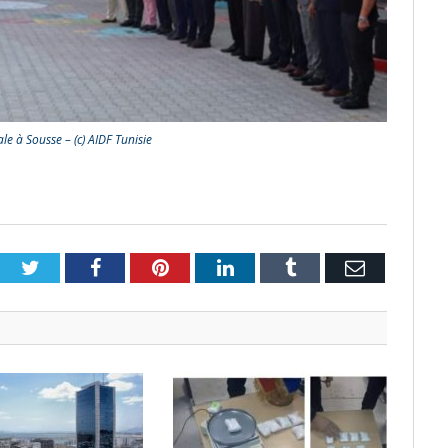
e à Sousse – (c) AIDF Tunisie
Twitter
Facebook
Pinterest
LinkedIn
Tumblr
Email