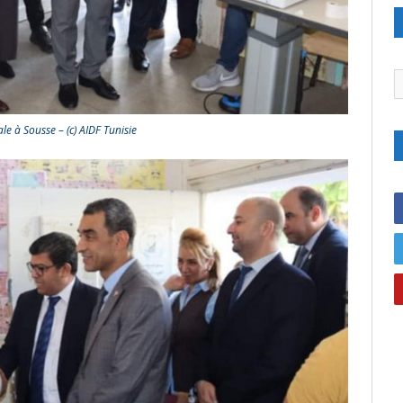
C
e à Sousse – (c) AIDF Tunisie