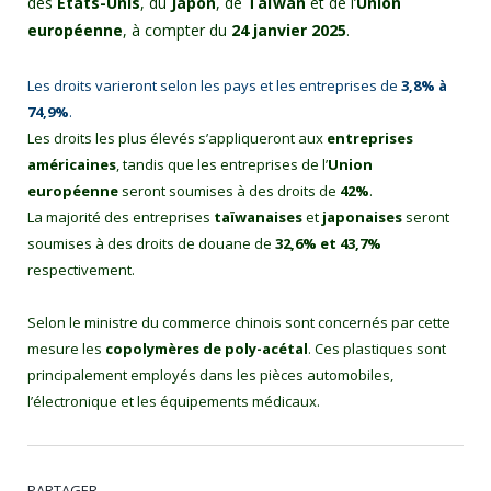
des
États-Unis
, du
Japon
, de
Taïwan
et de l’
Union
européenne
, à compter du
24 janvier 2025
.
Les droits varieront selon les pays et les entreprises de
3,8% à
74,9%
.
Les droits les plus élevés s’appliqueront aux
entreprises
américaines
, tandis que les entreprises de l’
Union
européenne
seront soumises à des droits de
42%
.
La majorité des entreprises
taïwanaises
et
japonaises
seront
soumises à des droits de douane de
32,6% et 43,7%
respectivement.
Selon le ministre du commerce chinois sont concernés par cette
mesure les
copolymères de poly-
acétal
. Ces plastiques sont
principalement employés dans les pièces automobiles,
l’électronique et les équipements médicaux.
PARTAGER.