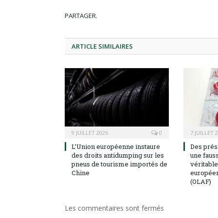
PARTAGER.
ARTICLE
SIMILAIRES
9 JUILLET 2026
0
7 JUILLET 
L’Union européenne instaure
Des prése
des droits antidumping sur les
une fauss
pneus de tourisme importés de
véritable
Chine
européen 
(OLAF)
Les commentaires sont fermés