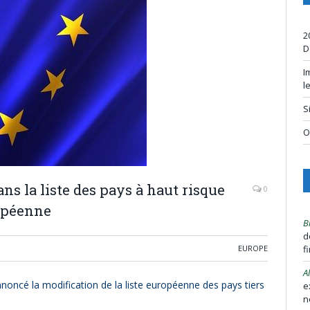
2
D
I
l
S
O
ns la liste des pays à haut risque
0
opéenne
B
d
EUROPE
f
A
oncé la modification de la liste européenne des pays tiers
e
n