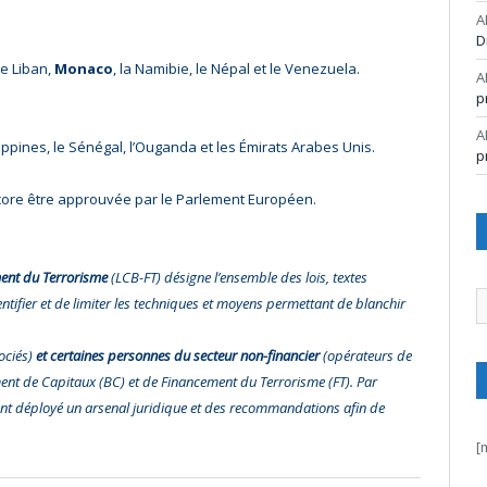
A
D
 le Liban,
Monaco
, la Namibie, le Népal et le Venezuela.
A
p
A
ippines, le Sénégal, l’Ouganda et les Émirats Arabes Unis.
p
core être approuvée par le Parlement Européen.
ement du Terrorisme
(LCB-FT) désigne l’ensemble des lois, textes
A
entifier et de limiter les techniques et moyens permettant de blanchir
ociés)
et certaines personnes du secteur non-financier
(opérateurs de
nt de Capitaux (BC) et de Financement du Terrorisme (FT). Par
ont déployé un arsenal juridique et des recommandations afin de
[