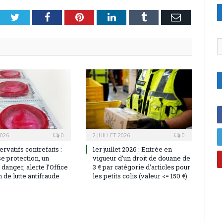
Twitter
Facebook
Pinterest
LinkedIn
Tumblr
Email
C
2026
0
2 JUILLET 2026
0
rvatifs contrefaits :
1er juillet 2026 : Entrée en
e protection, un
vigueur d’un droit de douane de
 danger, alerte l’Office
3 € par catégorie d’articles pour
de lutte antifraude
les petits colis (valeur <= 150 €)