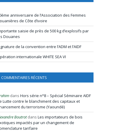
0ème anniversaire de l’Association des Femmes
ouanières de Côte d’ivoire
mportante saisie de près de 500 kg d’explosifs par
es Douanes
ignature de la convention entre l’ADM et l’AIDF
pération internationale WHITE SEA VI
COMMENTAIRES RÉCENTS
rahim
dans
Hors série n°8 – Spécial Séminaire AIDF
e Lutte contre le blanchiment des capitaux et
inancement du terrorisme (Yaoundé)
lexandre Boutrot
dans
Les importateurs de bois
xotiques impactés par un changement de
omenclature tarifaire