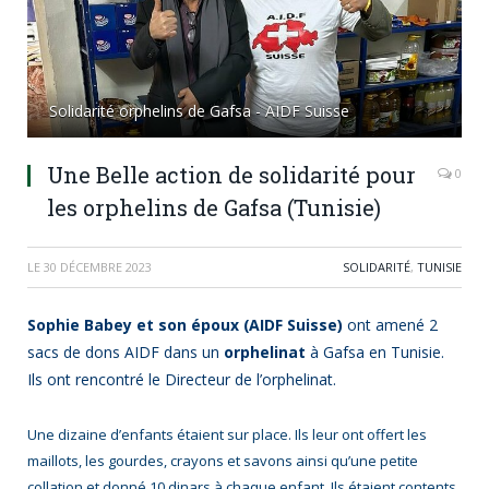
Solidarité orphelins de Gafsa - AIDF Suisse
Une Belle action de solidarité pour
0
les orphelins de Gafsa (Tunisie)
LE
30 DÉCEMBRE 2023
SOLIDARITÉ
,
TUNISIE
S
ophie Babey
et son époux (AIDF Suisse)
ont amené 2
sacs de dons AIDF dans un
orphelinat
à Gafsa en Tunisie.
Ils ont rencontré le Directeur de l’orphelinat.
Une dizaine d’enfants étaient sur place. Ils leur ont offert les
maillots, les gourdes, crayons et savons ainsi qu’une petite
collation et donné 10 dinars à chaque enfant. Ils étaient contents