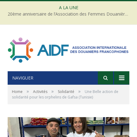
A LA UNE
20ème anniversaire de l’Association des Femmes Douanières de Côte d’ivoire
NAVIGUER
»
»
»
Home
Activités
Solidarité
Une Belle action de
solidarité pour les orphelins de Gafsa (Tunisie)