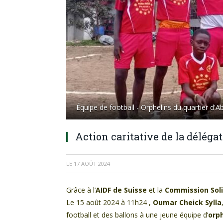
Équipe de football - Orphelins du quartier d'A
Action caritative de la délégat
LE
17 AOÛT 2024
Grâce à l’
AIDF de Suisse
et la
Commission Soli
Le 15 août 2024 à 11h24 ,
Oumar Cheick Sylla
football et des ballons à une jeune équipe d’
orph