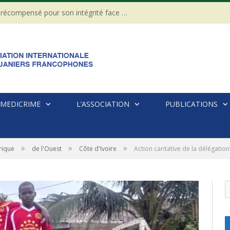
CÔTE D’IVOIRE : Un Gendarme récompensé pour son intégrité face à une tentative de corruption
MEDICRIME
L’ASSOCIATION
PUBLICATIONS
»
»
»
rique
de l'Ouest
Côte d'Ivoire
Action caritative de la délégation