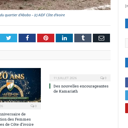
[
du quartier d’Abobo – (c) AIDF Côte d’Ivoire
Twitter
Facebook
Pinterest
LinkedIn
Tumblr
Email
C
11 JUILLET 2026
0
Des nouvelles encourageantes
de Kamariath
26
0
niversaire de
ation des Femmes
es de Côte d’ivoire