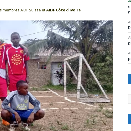
A
e
 nos membres AIDF Suisse et
AIDF Côte d’Ivoire
.
n
A
D
A
p
A
p
A