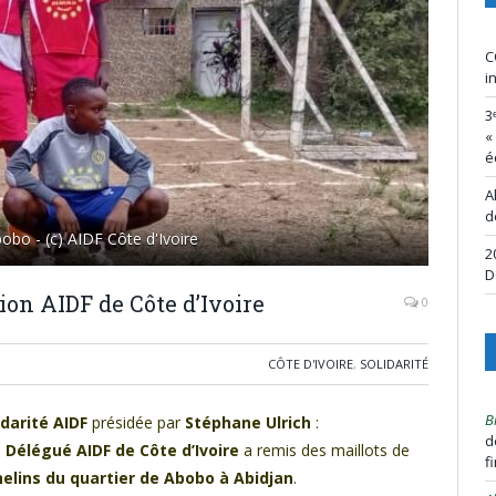
C
i
3
«
é
A
d
bobo - (c) AIDF Côte d'Ivoire
2
D
ion AIDF de Côte d’Ivoire
0
CÔTE D'IVOIRE
,
SOLIDARITÉ
B
darité AIDF
présidée par
Stéphane Ulrich
:
d
,
Délégué AIDF de Côte d’Ivoire
a remis des maillots de
f
elins du quartier de Abobo à Abidjan
.