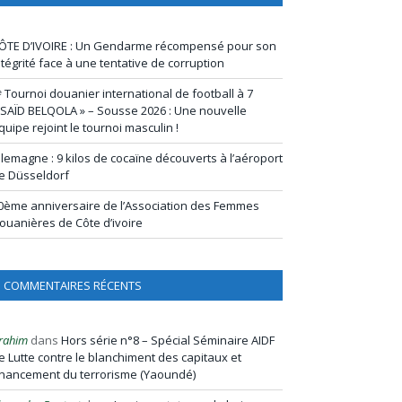
ÔTE D’IVOIRE : Un Gendarme récompensé pour son
ntégrité face à une tentative de corruption
ᵉ Tournoi douanier international de football à 7
 SAÏD BELQOLA » – Sousse 2026 : Une nouvelle
quipe rejoint le tournoi masculin !
llemagne : 9 kilos de cocaïne découverts à l’aéroport
e Düsseldorf
0ème anniversaire de l’Association des Femmes
ouanières de Côte d’ivoire
COMMENTAIRES RÉCENTS
rahim
dans
Hors série n°8 – Spécial Séminaire AIDF
e Lutte contre le blanchiment des capitaux et
inancement du terrorisme (Yaoundé)