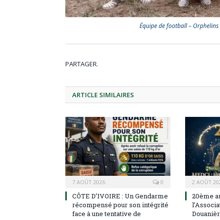
Équipe de football – Orphelins 
PARTAGER.
ARTICLE
SIMILAIRES
7 AOÛT 2026
0
2 AOÛT 20
CÔTE D’IVOIRE : Un Gendarme
20ème an
récompensé pour son intégrité
l’Associ
face à une tentative de
Douanièr