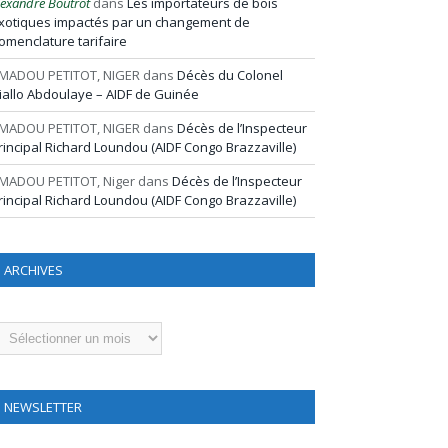
lexandre Boutrot
dans
Les importateurs de bois
xotiques impactés par un changement de
omenclature tarifaire
MADOU PETITOT, NIGER
dans
Décès du Colonel
iallo Abdoulaye – AIDF de Guinée
MADOU PETITOT, NIGER
dans
Décès de l’Inspecteur
rincipal Richard Loundou (AIDF Congo Brazzaville)
MADOU PETITOT, Niger
dans
Décès de l’Inspecteur
rincipal Richard Loundou (AIDF Congo Brazzaville)
ARCHIVES
rchives
NEWSLETTER