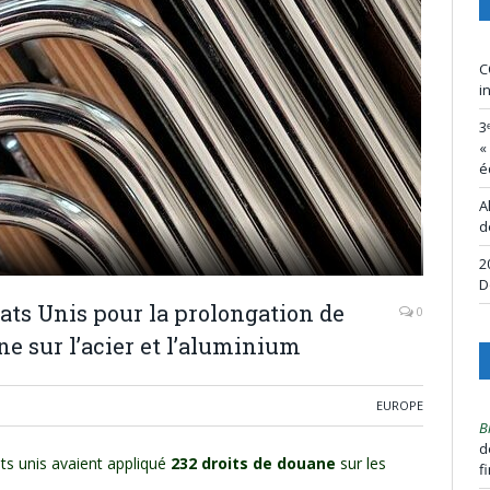
C
i
3
«
é
A
d
2
D
ts Unis pour la prolongation de
0
e sur l’acier et l’aluminium
EUROPE
B
d
ts unis avaient appliqué
232 droits de douane
sur les
f