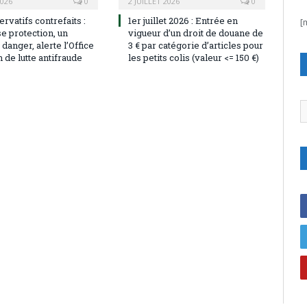
2026
0
2 JUILLET 2026
0
rvatifs contrefaits :
1er juillet 2026 : Entrée en
[
e protection, un
vigueur d’un droit de douane de
 danger, alerte l’Office
3 € par catégorie d’articles pour
de lutte antifraude
les petits colis (valeur <= 150 €)
C