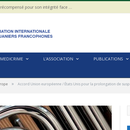
CÔTE D’IVOIRE : Un Gendarme récompensé pour son intégrité face à une tentative de corruption
MEDICRIME
L’ASSOCIATION
PUBLICATIONS
»
rope
Accord Union européenne / États Unis pour la prolongation de suspe