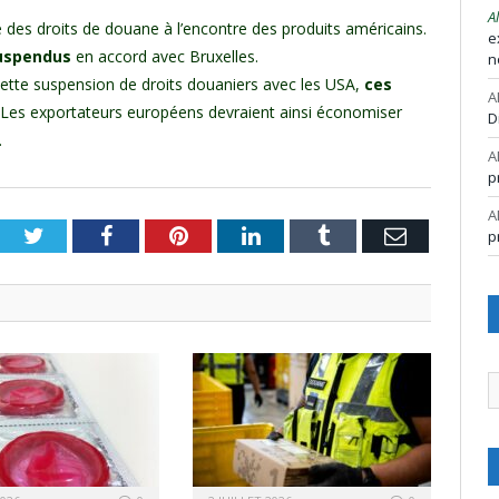
A
é des droits de douane à l’encontre des produits américains.
e
suspendus
en accord avec Bruxelles.
n
ette suspension de droits douaniers avec les USA,
ces
A
 Les exportateurs européens devraient ainsi économiser
D
.
A
p
A
Twitter
Facebook
Pinterest
LinkedIn
Tumblr
Email
p
A