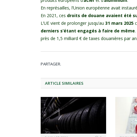
produits européens d’
acier
et d’
aluminium
.
En représailles, l’Union européenne avait instaur
En 2021, ces
droits de douane avaient été 
L’UE vient de prolonger jusqu’au
31 mars 2025
c
derniers s’étant engagés à faire de même
.
près de 1,5 milliard € de taxes douanières par an
PARTAGER.
ARTICLE
SIMILAIRES