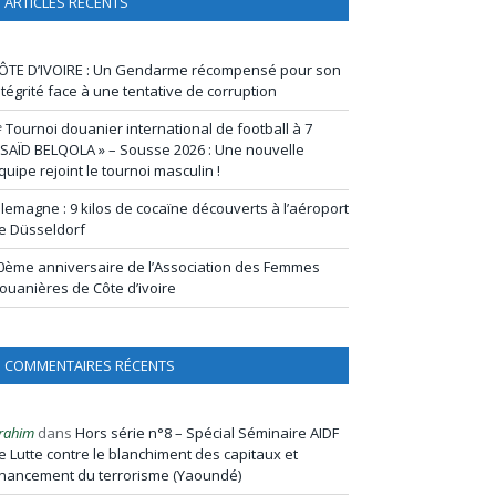
ARTICLES RÉCENTS
ÔTE D’IVOIRE : Un Gendarme récompensé pour son
ntégrité face à une tentative de corruption
ᵉ Tournoi douanier international de football à 7
 SAÏD BELQOLA » – Sousse 2026 : Une nouvelle
quipe rejoint le tournoi masculin !
llemagne : 9 kilos de cocaïne découverts à l’aéroport
e Düsseldorf
0ème anniversaire de l’Association des Femmes
ouanières de Côte d’ivoire
COMMENTAIRES RÉCENTS
rahim
dans
Hors série n°8 – Spécial Séminaire AIDF
e Lutte contre le blanchiment des capitaux et
inancement du terrorisme (Yaoundé)