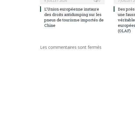
9 JUILLET 2026
0
7 JUILLET 
L’Union européenne instaure
Des prése
des droits antidumping sur les
une fauss
pneus de tourisme importés de
véritable
Chine
européen 
(OLAF)
Les commentaires sont fermés