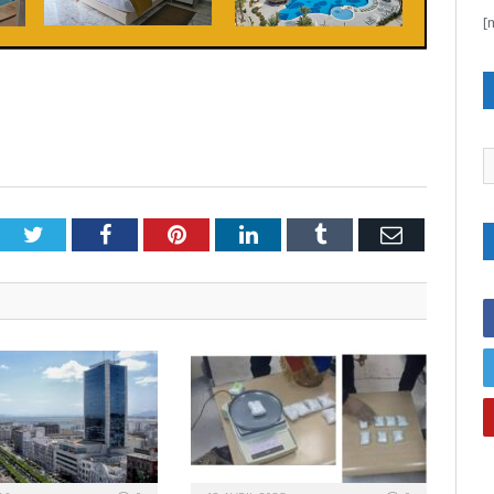
[
C
Twitter
Facebook
Pinterest
LinkedIn
Tumblr
Email