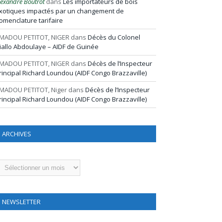
lexandre Boutrot
dans
Les importateurs de bois
xotiques impactés par un changement de
omenclature tarifaire
MADOU PETITOT, NIGER
dans
Décès du Colonel
iallo Abdoulaye – AIDF de Guinée
MADOU PETITOT, NIGER
dans
Décès de l’Inspecteur
rincipal Richard Loundou (AIDF Congo Brazzaville)
MADOU PETITOT, Niger
dans
Décès de l’Inspecteur
rincipal Richard Loundou (AIDF Congo Brazzaville)
ARCHIVES
rchives
NEWSLETTER