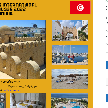
A
e
n
A
D
A
p
A
p
A