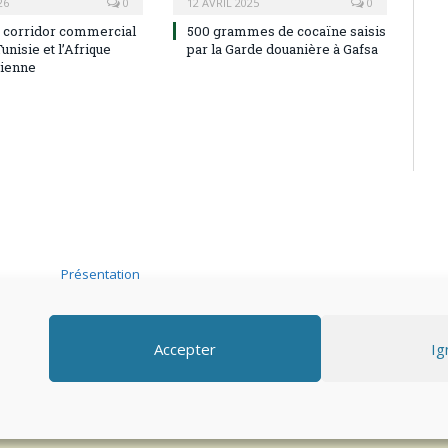
26
0
12 AVRIL 2025
0
e corridor commercial
500 grammes de cocaïne saisis
Tunisie et l’Afrique
par la Garde douanière à Gafsa
rienne
Présentation
Adhérer
.
Accepter
Ig
Mentions légales