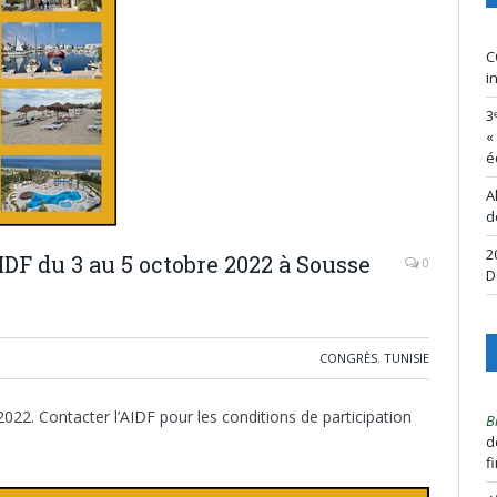
C
i
3
«
é
A
d
2
DF du 3 au 5 octobre 2022 à Sousse
0
D
CONGRÈS
,
TUNISIE
022. Contacter l’AIDF pour les conditions de participation
B
d
f