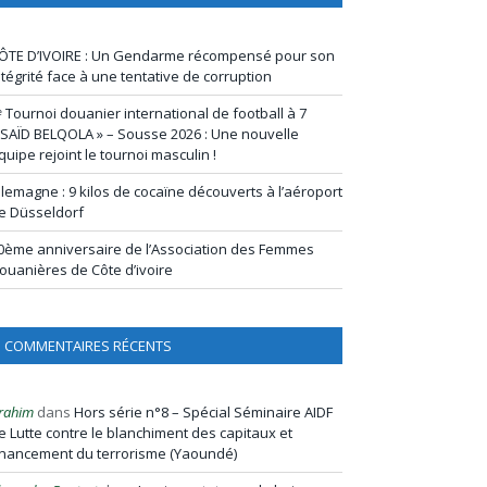
ÔTE D’IVOIRE : Un Gendarme récompensé pour son
ntégrité face à une tentative de corruption
ᵉ Tournoi douanier international de football à 7
 SAÏD BELQOLA » – Sousse 2026 : Une nouvelle
quipe rejoint le tournoi masculin !
llemagne : 9 kilos de cocaïne découverts à l’aéroport
e Düsseldorf
0ème anniversaire de l’Association des Femmes
ouanières de Côte d’ivoire
COMMENTAIRES RÉCENTS
rahim
dans
Hors série n°8 – Spécial Séminaire AIDF
e Lutte contre le blanchiment des capitaux et
inancement du terrorisme (Yaoundé)