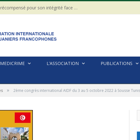
CÔTE D’IVOIRE : Un Gendarme récompensé pour son intégrité face à une tentative de corruption
MEDICRIME
L’ASSOCIATION
PUBLICATIONS
»
ès
2ème congrès international AIDF du 3 au 5 octobre 2022 à Sousse Tunis