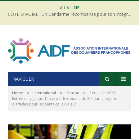
A LA UNE
CÔTE D’IVOIRE : Un Gendarme récompensé pour son intégrité face à une tentative de corruption
NAVIGUER
»
»
»
Home
International
Europe
1er juillet 2026 :
Entrée en vigueur d’un droit de douane de 3 € par catégorie
d’articles pour les petits colis (valeur