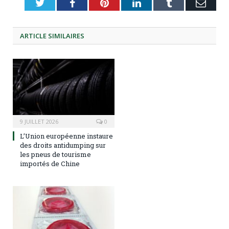
Twitter
Facebook
Pinterest
LinkedIn
Tumblr
Emai
ARTICLE
SIMILAIRES
9 JUILLET 2026
0
L’Union européenne instaure
des droits antidumping sur
les pneus de tourisme
importés de Chine