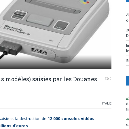
A
d
2
D
I
l
S
ns modèles) saisies par les Douanes
0
B
ITALIE
d
f
saisie et la destruction de
12 000 consoles vidéos
A
e
illions d’euros
.