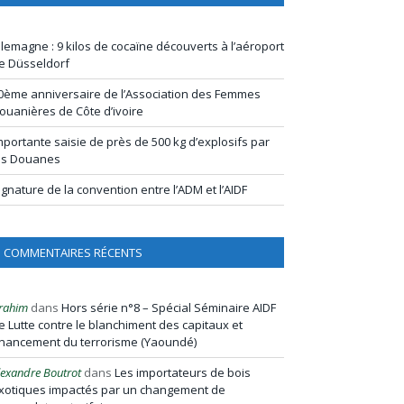
llemagne : 9 kilos de cocaïne découverts à l’aéroport
e Düsseldorf
0ème anniversaire de l’Association des Femmes
ouanières de Côte d’ivoire
mportante saisie de près de 500 kg d’explosifs par
es Douanes
ignature de la convention entre l’ADM et l’AIDF
COMMENTAIRES RÉCENTS
rahim
dans
Hors série n°8 – Spécial Séminaire AIDF
e Lutte contre le blanchiment des capitaux et
inancement du terrorisme (Yaoundé)
lexandre Boutrot
dans
Les importateurs de bois
xotiques impactés par un changement de