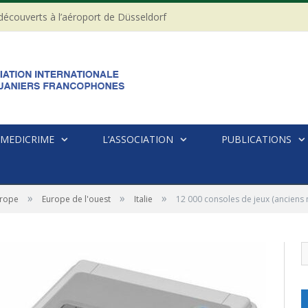
 découverts à l’aéroport de Düsseldorf
MEDICRIME
L’ASSOCIATION
PUBLICATIONS
»
»
»
rope
Europe de l'ouest
Italie
12 000 consoles de jeux (anciens 