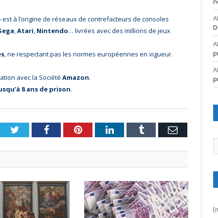
n
A
 est à l’origine de réseaux de contrefacteurs de consoles
D
Sega
,
Atari
,
Nintendo
… livrées avec des millions de jeux
A
p
es
, ne respectant pas les normes européennes en vigueur.
A
ation avec la Société
Amazon
.
p
usqu’à 8 ans de prison
.
Twitter
Facebook
Pinterest
LinkedIn
Tumblr
Email
A
[