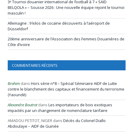
3ᵉ Tournoi douanier international de football à 7 « SAÏD
BELQOLA » – Sousse 2026 : Une nouvelle équipe rejoint le tournoi
masculin !
Allemagne : 9 kilos de cocaïne découverts à l’aéroport de
Düsseldorf
20ème anniversaire de l’Association des Femmes Douanières de
Côte d’ivoire
COMMENTAIRES RÉCENTS
Brahim
dans
Hors série n°8 – Spécial Séminaire AIDF de Lutte
contre le blanchiment des capitaux et financement du terrorisme
(Yaoundé)
Alexandre Boutrot
dans
Les importateurs de bois exotiques
impactés par un changement de nomenclature tarifaire
AMADOU PETITOT, NIGER
dans
Décès du Colonel Diallo
Abdoulaye – AIDF de Guinée