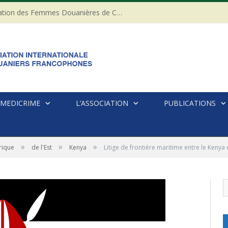
20ème anniversaire de l’Association des Femmes Douanières de Côte d’ivoire
MEDICRIME
L’ASSOCIATION
PUBLICATIONS
»
»
»
rique
de l'Est
Kenya
Litige de frontière maritime entre le Kenya 