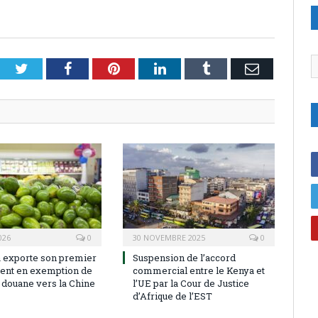
C
Twitter
Facebook
Pinterest
LinkedIn
Tumblr
Email
026
0
30 NOVEMBRE 2025
0
 exporte son premier
Suspension de l’accord
ent en exemption de
commercial entre le Kenya et
e douane vers la Chine
l’UE par la Cour de Justice
d’Afrique de l’EST