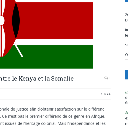
2
D
I
l
S
O
ntre le Kenya et la Somalie
0
B
KENYA
d
f
nale de justice afin d’obtenir satisfaction sur le différend
A
. Ce n’est pas le premier différend de ce genre en Afrique,
e
 issues de l’héritage colonial. Mais l’indépendance et les
n