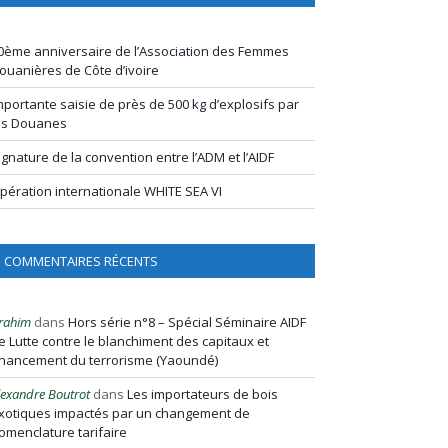
0ème anniversaire de l’Association des Femmes
ouanières de Côte d’ivoire
mportante saisie de près de 500 kg d’explosifs par
es Douanes
ignature de la convention entre l’ADM et l’AIDF
pération internationale WHITE SEA VI
COMMENTAIRES RÉCENTS
rahim
dans
Hors série n°8 – Spécial Séminaire AIDF
e Lutte contre le blanchiment des capitaux et
inancement du terrorisme (Yaoundé)
lexandre Boutrot
dans
Les importateurs de bois
xotiques impactés par un changement de
omenclature tarifaire