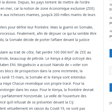
la donne. Depuis, les pays tentent de mettre de l’ordre
A
ier en mer, car la notion de zone économique exclusive (ZEE)
D
re aux richesses marines, jusqu’à 200 milles marins de leurs
A
p
rs pour définir leur frontière. Mais la guerre en Somalie,
A
processus. Finalement, afin de déjouer ce qui lui semble être
p
, la Somalie décide de porter l’affaire devant la justice
aire au trait de côte, fait perdre 100 000 km² de ZEE au
étrole, beaucoup de pétrole. Le Kenya a déjà octroyé des
Italien ENI. Mogadiscio a accusé Nairobi de « voler son
A
es blocs de prospection dans la zone incriminée, la
lundi 15 mars, la Somalie et le Kenya sont entendus
e La Haye Chacun revendique son propre tracé. Pour la
prolonger dans les eaux. Pour le Kenya, la frontière devrait
re parfaitement horizontale. La veille de l’ouverture des
é qu’il refusait de se présenter devant la CIJ.
[
ent virtuellement en raison du Covid-19, ne sont pas